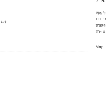
Shop 
岡谷市中
TEL：0
 U様
営業時間
定休日
Map