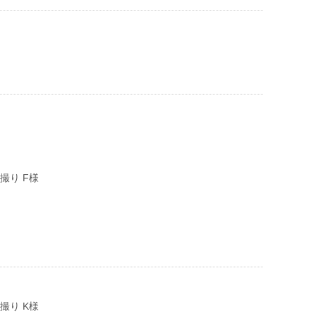
撮り F様
撮り K様