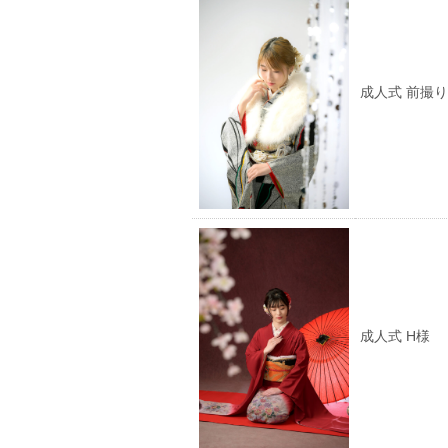
成人式 前撮り
成人式 H様