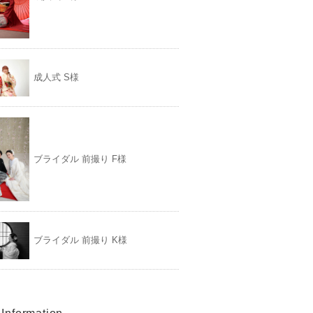
成人式 S様
ブライダル 前撮り F様
ブライダル 前撮り K様