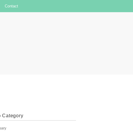
Contact
o Category
sary