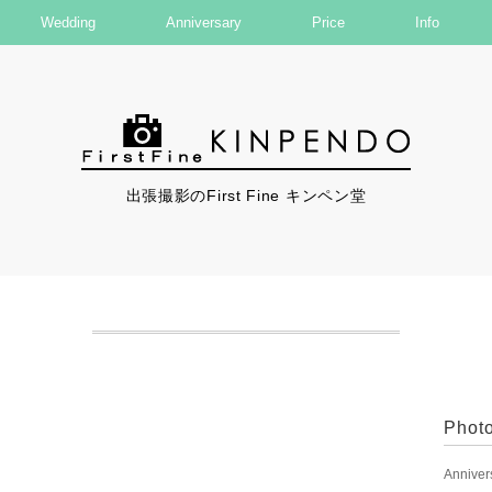
Wedding
Anniversary
Price
Info
出張撮影のFirst Fine キンペン堂
Phot
Anniver