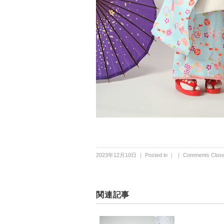
2023年12月10日 ｜ Posted in ｜ ｜
Comments Clos
関連記事