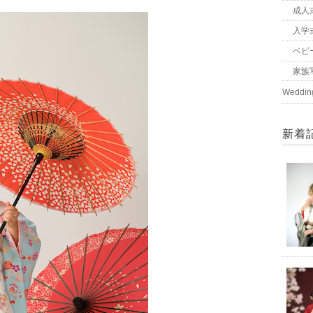
成人
入学
ベビ
家族
Weddin
新着