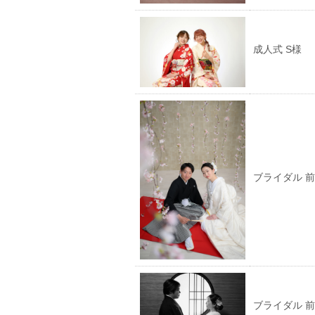
成人式 S様
ブライダル 前
ブライダル 前