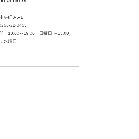
Information
央町3-5-1
266-22-3463
：10:00～19:00（日曜日 ～18:00）
：水曜日