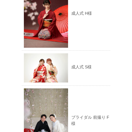
成人式 H様
成人式 S様
ブライダル 前撮り F
様