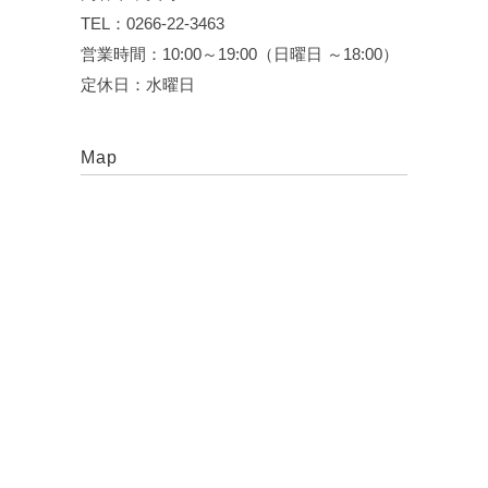
TEL：0266-22-3463
営業時間：10:00～19:00（日曜日 ～18:00）
定休日：水曜日
Map