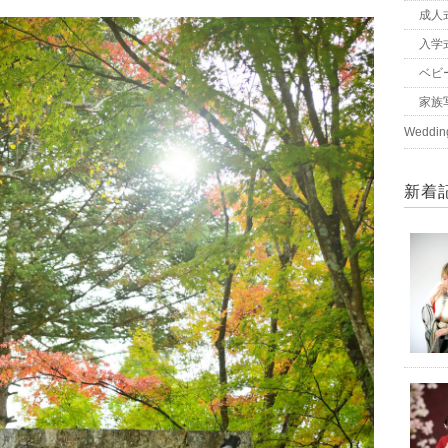
成人
入学
ベビ
家族
Weddin
新着