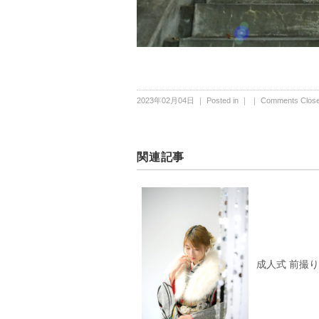
2023年02月04日 ｜ Posted in ｜ ｜
Comments Clos
関連記事
成人式 前撮り