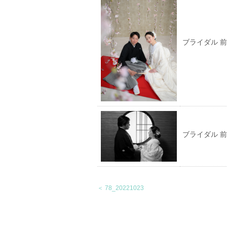
ブライダル 前
ブライダル 前
＜ 78_20221023