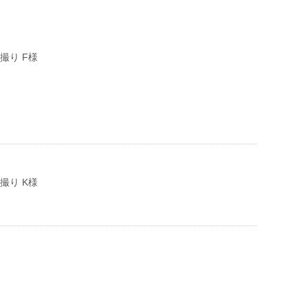
撮り F様
撮り K様