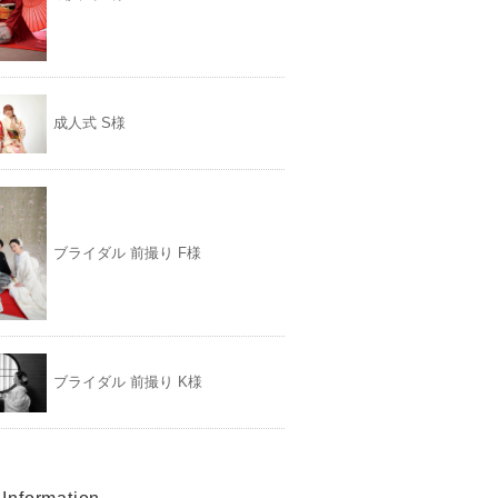
成人式 S様
ブライダル 前撮り F様
ブライダル 前撮り K様