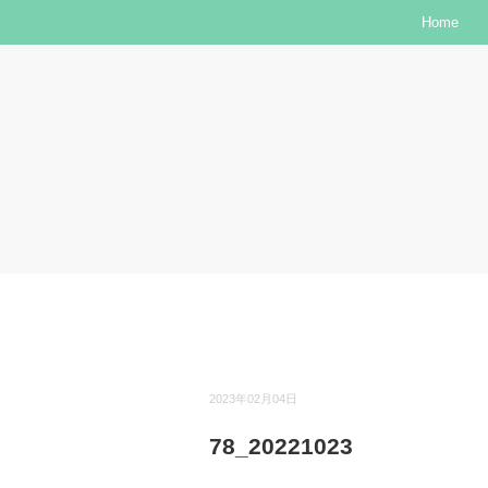
Home
2023年02月04日
78_20221023