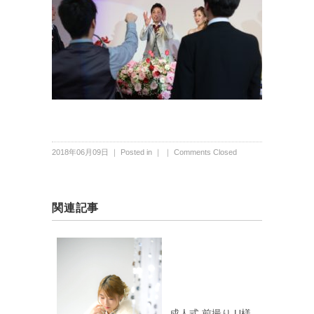
2018年06月09日 ｜ Posted in ｜ ｜
Comments Closed
関連記事
成人式 前撮り U様