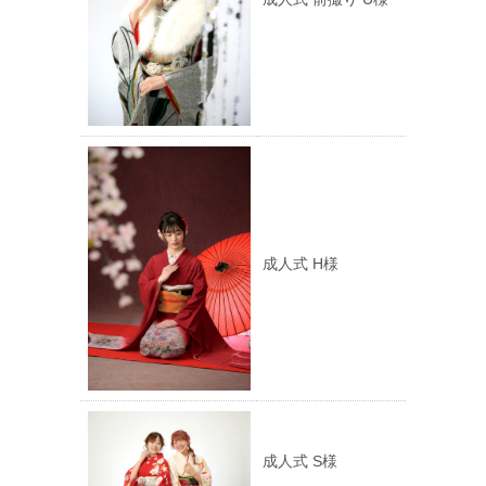
成人式 H様
成人式 S様