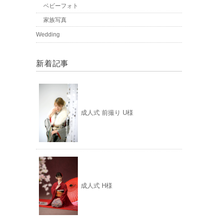
ベビーフォト
家族写真
Wedding
新着記事
成人式 前撮り U様
成人式 H様