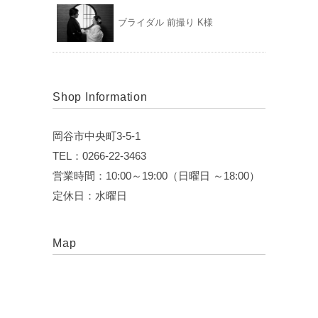
ブライダル 前撮り K様
Shop Information
岡谷市中央町3-5-1
TEL：0266-22-3463
営業時間：10:00～19:00（日曜日 ～18:00）
定休日：水曜日
Map