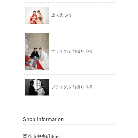
成人式 S様
ブライダル 前撮り F様
ブライダル 前撮り K様
Shop Information
岡谷市中央町3-5-1