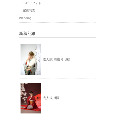
ベビーフォト
家族写真
Wedding
新着記事
成人式 前撮り U様
成人式 H様