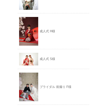
成人式 H様
成人式 S様
ブライダル 前撮り F様