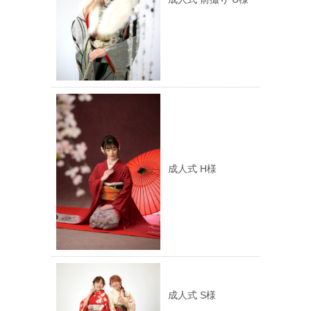
成人式 H様
成人式 S様