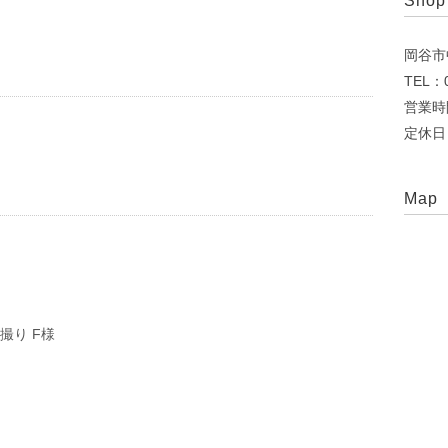
Shop 
岡谷市中
TEL：0
営業時間
定休日
Map
撮り F様