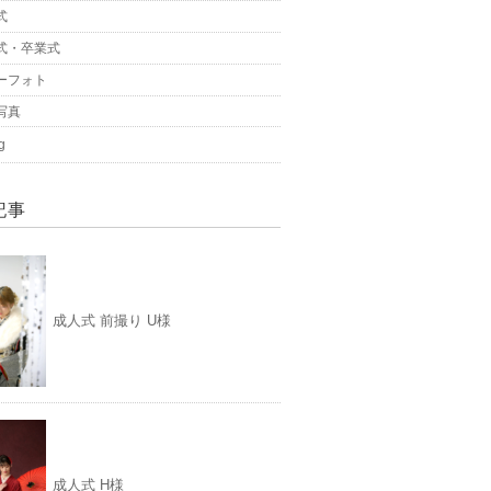
式
式・卒業式
ーフォト
写真
g
記事
成人式 前撮り U様
成人式 H様