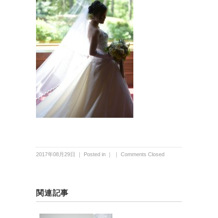
2017年08月29日 ｜ Posted in ｜ ｜
Comments Closed
関連記事