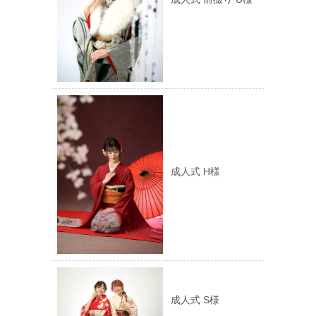
成人式 H様
成人式 S様