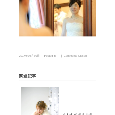
2017年05月30日 ｜ Posted in ｜ ｜
Comments Closed
関連記事
成人式 前撮り U様