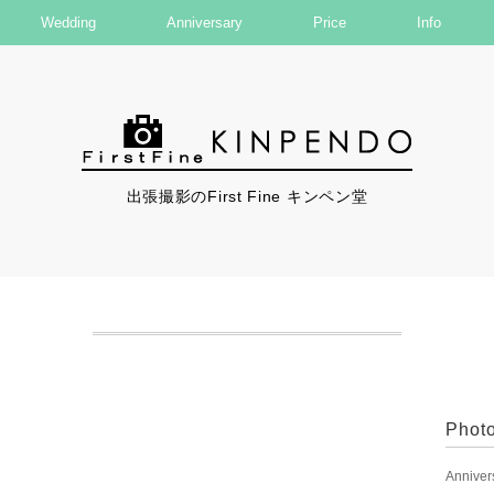
Wedding
Anniversary
Price
Info
出張撮影のFirst Fine キンペン堂
Phot
Anniver