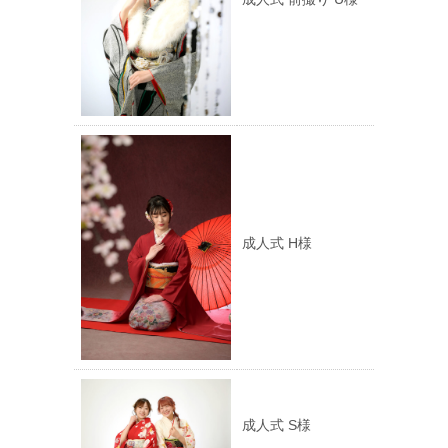
成人式 H様
成人式 S様