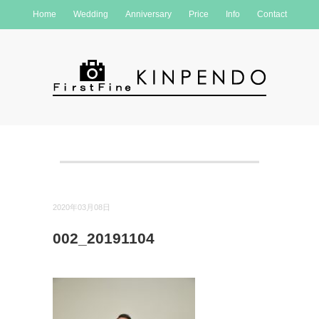
Home
Wedding
Anniversary
Price
Info
Contact
2020年03月08日
002_20191104