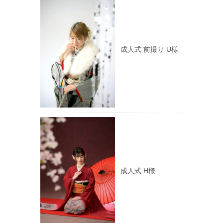
成人式 前撮り U様
成人式 H様