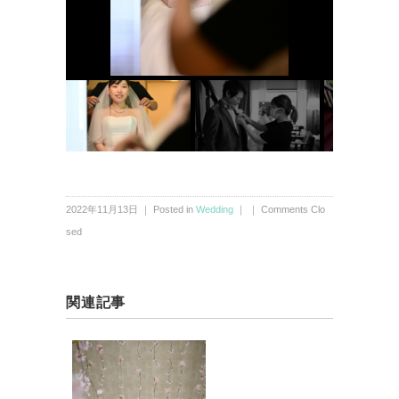
2022年11月13日 ｜ Posted in
Wedding
｜ ｜
Comments Clo
sed
関連記事