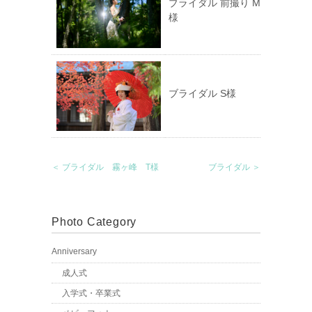
ブライダル 前撮り M
様
ブライダル S様
＜ ブライダル 霧ヶ峰 T様
ブライダル ＞
Photo Category
Anniversary
成人式
入学式・卒業式