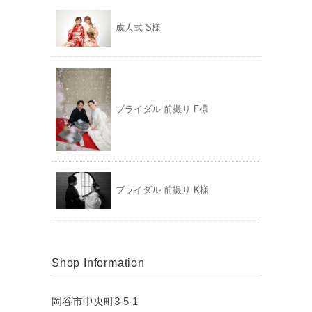
成人式 S様
ブライダル 前撮り F様
ブライダル 前撮り K様
Shop Information
岡谷市中央町3-5-1