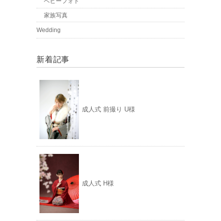
ベビーフォト
家族写真
Wedding
新着記事
成人式 前撮り U様
成人式 H様