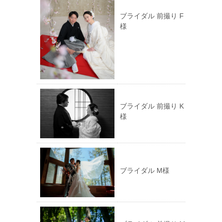
ブライダル 前撮り F
様
ブライダル 前撮り K
様
ブライダル M様