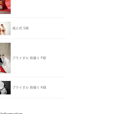
成人式 S様
ブライダル 前撮り F様
ブライダル 前撮り K様