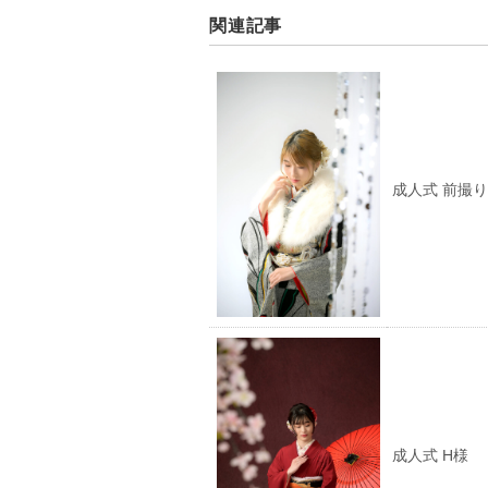
関連記事
成人式 前撮り
成人式 H様