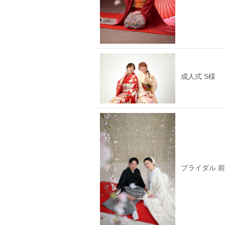
成人式 S様
ブライダル 前