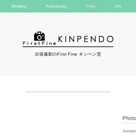
Wedding
Anniversary
Price
Info
出張撮影のFirst Fine キンペン堂
Phot
Anniver