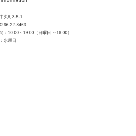
Information
央町3-5-1
266-22-3463
：10:00～19:00（日曜日 ～18:00）
：水曜日