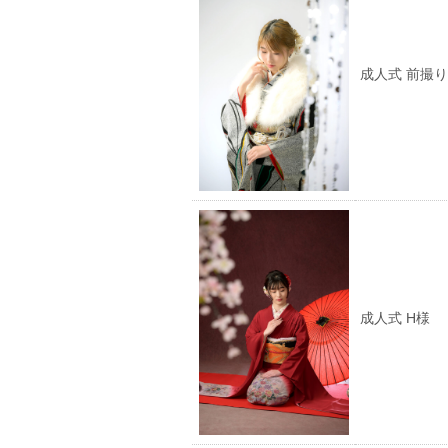
成人式 前撮り
成人式 H様