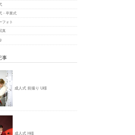
式
式・卒業式
ーフォト
写真
g
記事
成人式 前撮り U様
成人式 H様