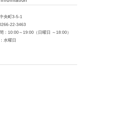
Information
央町3-5-1
266-22-3463
：10:00～19:00（日曜日 ～18:00）
：水曜日