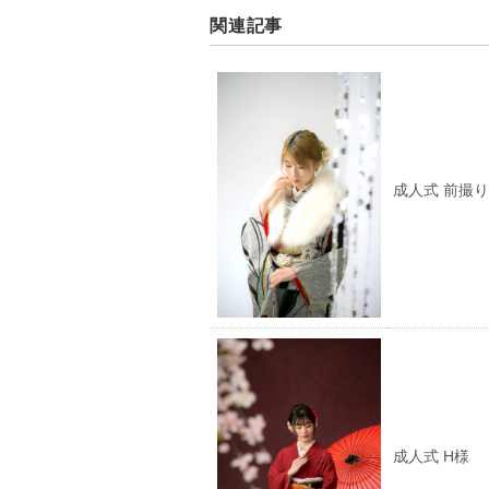
関連記事
成人式 前撮り
成人式 H様