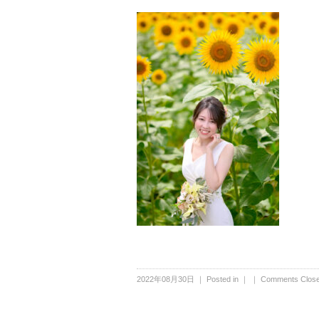
2022年08月30日 ｜ Posted in ｜ ｜
Comments Clos