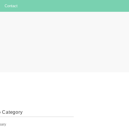
Contact
o Category
sary