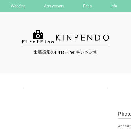
Wedding
Anniversary
Price
Info
出張撮影のFirst Fine キンペン堂
Phot
Anniver