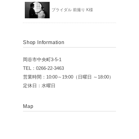
ブライダル 前撮り K様
Shop Information
岡谷市中央町3-5-1
TEL：0266-22-3463
営業時間：10:00～19:00（日曜日 ～18:00）
定休日：水曜日
Map