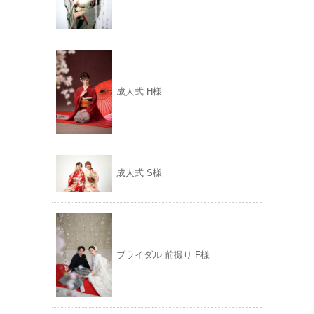
成人式 H様
成人式 S様
ブライダル 前撮り F様