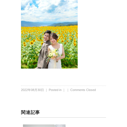
2022年08月30日 ｜ Posted in ｜ ｜
Comments Closed
関連記事