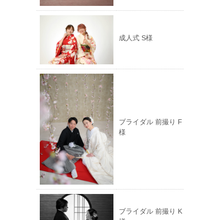
成人式 S様
ブライダル 前撮り F
様
ブライダル 前撮り K