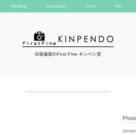
Wedding
Anniversary
Price
Info
出張撮影のFirst Fine キンペン堂
Phot
Anniver