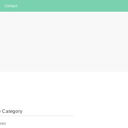
Contact
o Category
sary