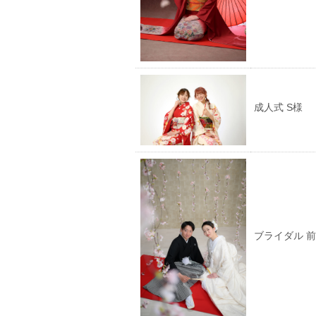
成人式 S様
ブライダル 前