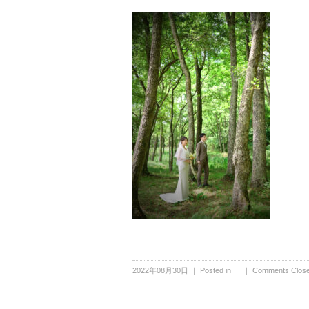
2022年08月30日 ｜ Posted in ｜ ｜
Comments Clos