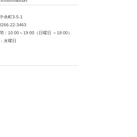
Information
央町3-5-1
266-22-3463
：10:00～19:00（日曜日 ～18:00）
：水曜日