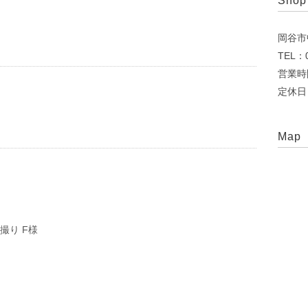
Shop 
岡谷市中
TEL：0
営業時間
定休日
Map
撮り F様