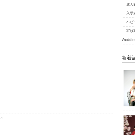
成人
入学
ベビ
家族
Weddin
新着
ed